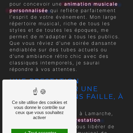
pour concevoir une
animation musicale
personnalisée
qui reflète parfaitement
l'esprit de votre événement. Mon large
répertoire musical, riche de tous les
styles et de toutes les époques, me
permet de m'adapter à tous les publics.
Que vous rêviez d'une soirée dansante
endiablée sur des tubes actuels ou
d'une ambiance rétro chic avec des
classiques intemporels, je saurai
répondre à vos attentes.
UNE PRESTATION
COMPLÈTE POUR UNE
EXPÉRIENCE SANS FAILLE, À
Ce site utilise des cookies et
LAMARCHE
vous donne le contrôle sur
ceux que vous souhaitez
Avec Deejay Animations, à Lamarche,
activer
vous bénéficiez d'une
prestation
complète
conçue pour vous libérer de